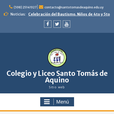
saltar
al
(598) 25141927
contacto@santotomasdeaquino.edu.uy
contenido
Noticias:
Celebración del Bautismo. Niños de 4to y 5to
de primaria. Familia y comunidad en camino
con Jesús.
Feliz navidad
facebook
twitter
youtube
¡Se nos viene agosto!
Colegio y Liceo Santo Tomás de
Aquino
Sitio web
Menú