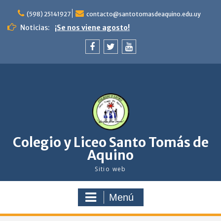
saltar
al
(598) 25141927
contacto@santotomasdeaquino.edu.uy
contenido
Noticias:
¡Se nos viene agosto!
Celebración del Bautismo. Niños de 4to y 5to
de primaria. Familia y comunidad en camino
con Jesús.
facebook
twitter
youtube
Feliz navidad
Colegio y Liceo Santo Tomás de
Aquino
Sitio web
Menú