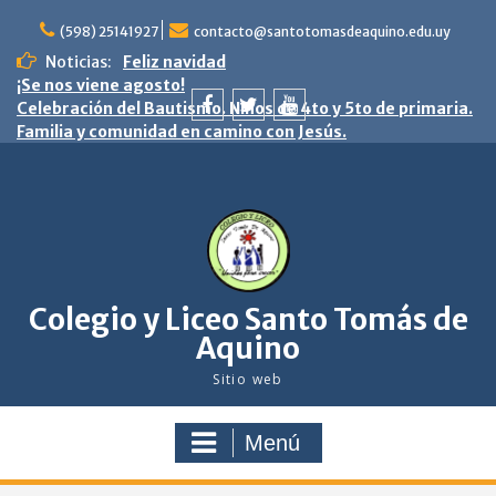
saltar
al
(598) 25141927
contacto@santotomasdeaquino.edu.uy
contenido
Noticias:
Feliz navidad
¡Se nos viene agosto!
Celebración del Bautismo. Niños de 4to y 5to de primaria.
Familia y comunidad en camino con Jesús.
facebook
twitter
youtube
Colegio y Liceo Santo Tomás de
Aquino
Sitio web
Menú