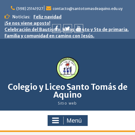
saltar
al
(598) 25141927
contacto@santotomasdeaquino.edu.uy
contenido
Noticias:
Feliz navidad
¡Se nos viene agosto!
Celebración del Bautismo. Niños de 4to y 5to de primaria.
Familia y comunidad en camino con Jesús.
facebook
twitter
youtube
Colegio y Liceo Santo Tomás de
Aquino
Sitio web
Menú