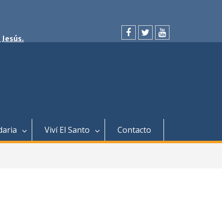
 Jesús.
facebook
twitter
youtube
daria
Viví El Santo
Contacto