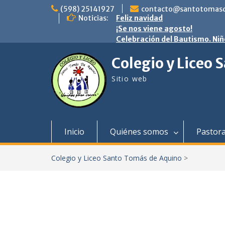
saltar
(598) 25141927
contacto@santotomasd
al
Noticias:
Feliz navidad
contenido
¡Se nos viene agosto!
Celebración del Bautismo. Niñ
Colegio y Liceo
Sitio web
Inicio
Quiénes somos
Pastora
Colegio y Liceo Santo Tomás de Aquino
>