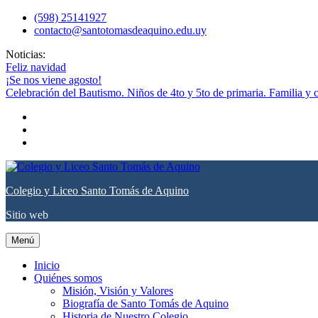
saltar
(598) 25141927
al
contacto@santotomasdeaquino.edu.uy
contenido
Noticias:
Feliz navidad
¡Se nos viene agosto!
Celebración del Bautismo. Niños de 4to y 5to de primaria. Familia y
facebook
twitter
youtube
Colegio y Liceo Santo Tomás de Aquino
Sitio web
Menú
Inicio
Quiénes somos
Misión, Visión y Valores
Biografía de Santo Tomás de Aquino
Historia de Nuestro Colegio