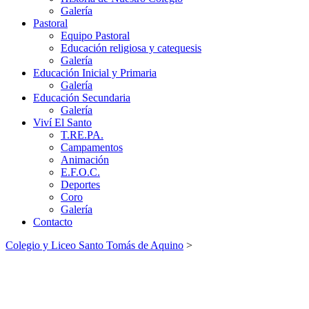
Galería
Pastoral
Equipo Pastoral
Educación religiosa y catequesis
Galería
Educación Inicial y Primaria
Galería
Educación Secundaria
Galería
Viví El Santo
T.RE.PA.
Campamentos
Animación
E.F.O.C.
Deportes
Coro
Galería
Contacto
Colegio y Liceo Santo Tomás de Aquino
>