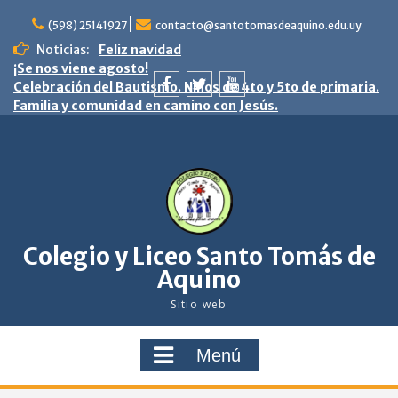
saltar
al
(598) 25141927
contacto@santotomasdeaquino.edu.uy
contenido
Noticias:
Feliz navidad
¡Se nos viene agosto!
Celebración del Bautismo. Niños de 4to y 5to de primaria.
Familia y comunidad en camino con Jesús.
facebook
twitter
youtube
Colegio y Liceo Santo Tomás de
Aquino
Sitio web
Menú