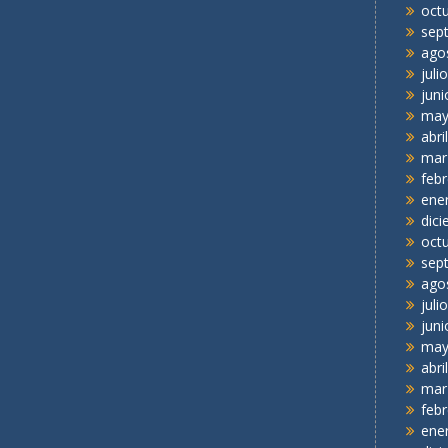
oct
sep
ago
juli
juni
may
abri
mar
feb
ene
dic
oct
sep
ago
juli
juni
may
abri
mar
feb
ene