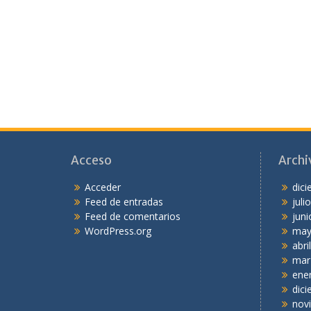
Acceso
Archi
Acceder
dic
Feed de entradas
juli
Feed de comentarios
juni
WordPress.org
may
abri
mar
ene
dic
nov