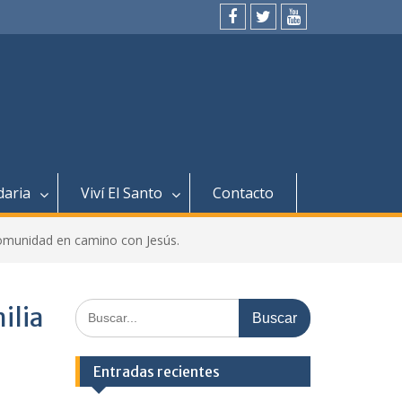
ños de
facebook
twitter
youtube
 y
ús.
daria
Viví El Santo
Contacto
 comunidad en camino con Jesús.
Buscar:
ilia
Entradas recientes