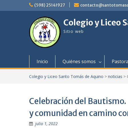
saltar
(598) 25141927
contacto@santotomasd
al
contenido
Colegio y Liceo
Sitio web
Inicio
Quiénes somos
Pastora
Colegio y Liceo Santo Tomás de Aquino
>
noticias
>
Celebración del Bautismo. 
y comunidad en camino con
julio 1, 2022