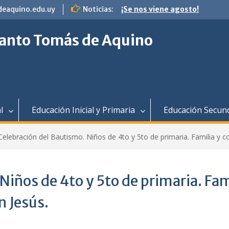
¡Se nos viene agosto!
eaquino.edu.uy
Noticias:
Celebración del Bautismo. Ni
4to y 5to de primaria. Familia
comunidad en camino con Jes
 Santo Tomás de Aquino
Feliz navidad
l
Educación Inicial y Primaria
Educación Secun
Celebración del Bautismo. Niños de 4to y 5to de primaria. Familia y
Niños de 4to y 5to de primaria. Fam
 Jesús.