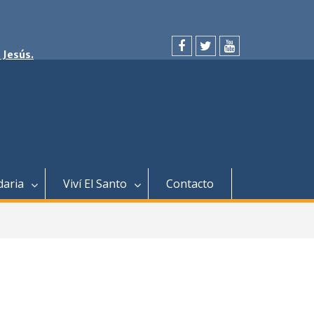
 Jesús.
facebook
twitter
youtube
daria
Viví El Santo
Contacto