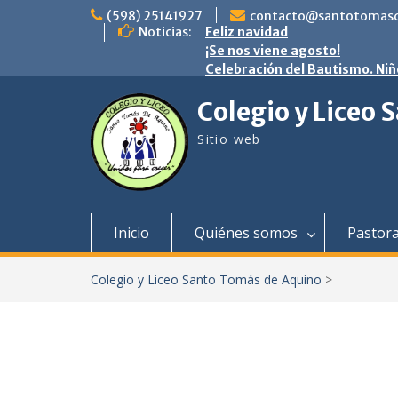
saltar
(598) 25141927
contacto@santotomasd
al
Noticias:
Feliz navidad
contenido
¡Se nos viene agosto!
Celebración del Bautismo. Niñ
Colegio y Liceo
Sitio web
Inicio
Quiénes somos
Pastora
Colegio y Liceo Santo Tomás de Aquino
>