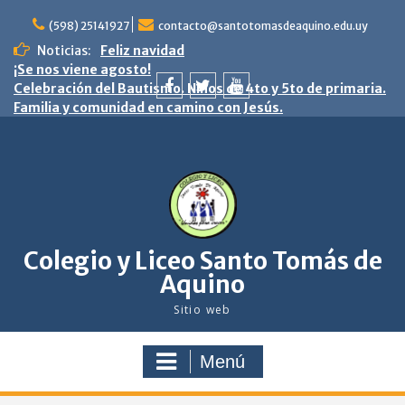
saltar
al
(598) 25141927
contacto@santotomasdeaquino.edu.uy
contenido
Noticias:
Feliz navidad
¡Se nos viene agosto!
Celebración del Bautismo. Niños de 4to y 5to de primaria.
Familia y comunidad en camino con Jesús.
facebook
twitter
youtube
Colegio y Liceo Santo Tomás de
Aquino
Sitio web
Menú