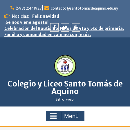
saltar
al
(598) 25141927
contacto@santotomasdeaquino.edu.uy
contenido
Noticias:
Feliz navidad
¡Se nos viene agosto!
Celebración del Bautismo. Niños de 4to y 5to de primaria.
Familia y comunidad en camino con Jesús.
facebook
twitter
youtube
Colegio y Liceo Santo Tomás de
Aquino
Sitio web
Menú