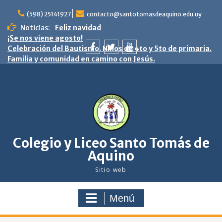
saltar
al
(598) 25141927
contacto@santotomasdeaquino.edu.uy
contenido
Noticias:
Feliz navidad
¡Se nos viene agosto!
Celebración del Bautismo. Niños de 4to y 5to de primaria.
Familia y comunidad en camino con Jesús.
facebook
twitter
youtube
Colegio y Liceo Santo Tomás de
Aquino
Sitio web
Menú