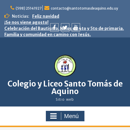
saltar
al
(598) 25141927
contacto@santotomasdeaquino.edu.uy
contenido
Noticias:
Feliz navidad
¡Se nos viene agosto!
Celebración del Bautismo. Niños de 4to y 5to de primaria.
Familia y comunidad en camino con Jesús.
facebook
twitter
youtube
Colegio y Liceo Santo Tomás de
Aquino
Sitio web
Menú