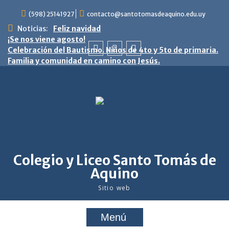
saltar
(598) 25141927
contacto@santotomasdeaquino.edu.uy
al
contenido
Noticias:
Feliz navidad
¡Se nos viene agosto!
Celebración del Bautismo. Niños de 4to y 5to de primaria.
Familia y comunidad en camino con Jesús.
facebook
twitter
youtube
Colegio y Liceo Santo Tomás de
Aquino
Sitio web
Menú