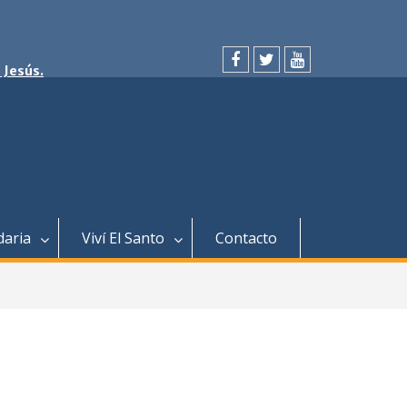
 Jesús.
facebook
twitter
youtube
daria
Viví El Santo
Contacto