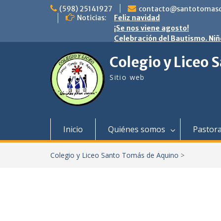
saltar
(598) 25141927
contacto@santotomasd
al
Noticias:
Feliz navidad
contenido
¡Se nos viene agosto!
Celebración del Bautismo. Niñ
Colegio y Liceo
Sitio web
Inicio
Quiénes somos
Pastora
Colegio y Liceo Santo Tomás de Aquino
>