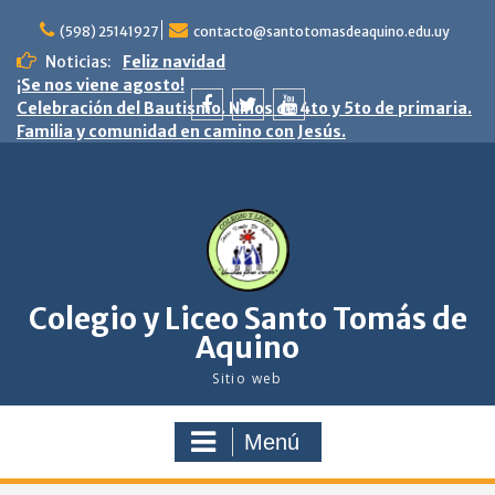
saltar
al
(598) 25141927
contacto@santotomasdeaquino.edu.uy
contenido
Noticias:
Feliz navidad
¡Se nos viene agosto!
Celebración del Bautismo. Niños de 4to y 5to de primaria.
Familia y comunidad en camino con Jesús.
facebook
twitter
youtube
Colegio y Liceo Santo Tomás de
Aquino
Sitio web
Menú