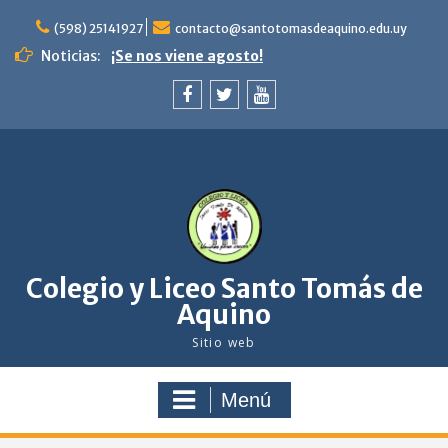
saltar
al
(598) 25141927
contacto@santotomasdeaquino.edu.uy
contenido
¡Se nos viene agosto!
Noticias:
Celebración del Bautismo. Niños de 4to y 5to
de primaria. Familia y comunidad en camino
con Jesús.
facebook
twitter
youtube
Feliz navidad
Colegio y Liceo Santo Tomás de
Aquino
Sitio web
Menú