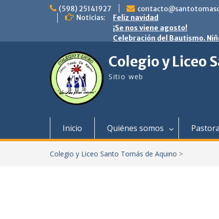
saltar
(598) 25141927
contacto@santotomasd
al
Noticias:
Feliz navidad
contenido
¡Se nos viene agosto!
Celebración del Bautismo. Niñ
Colegio y Liceo
Sitio web
Inicio
Quiénes somos
Pastora
Colegio y Liceo Santo Tomás de Aquino
>