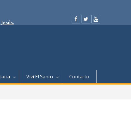
 Jesús.
facebook
twitter
youtube
daria
Viví El Santo
Contacto