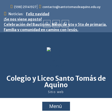
saltar
(598) 25141927
contacto@santotomasdeaquino.edu.uy
al
contenido
Noticias:
Feliz navidad
¡Se nos viene agosto!
Celebración del Bautismo. Niños de 4to y 5to de primaria.
Familia y comunidad en camino con Jesús.
facebook
twitter
youtube
Colegio y Liceo Santo Tomás de
Aquino
Sitio web
Menú