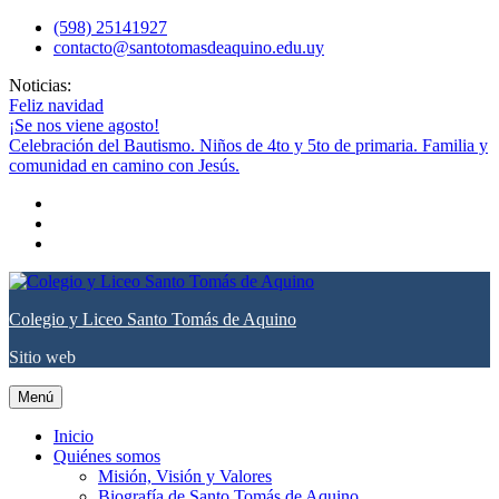
saltar
(598) 25141927
al
contacto@santotomasdeaquino.edu.uy
contenido
Noticias:
Feliz navidad
¡Se nos viene agosto!
Celebración del Bautismo. Niños de 4to y 5to de primaria. Familia y
comunidad en camino con Jesús.
facebook
twitter
youtube
Colegio y Liceo Santo Tomás de Aquino
Sitio web
Menú
Inicio
Quiénes somos
Misión, Visión y Valores
Biografía de Santo Tomás de Aquino