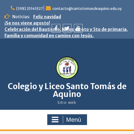
saltar
al
(598) 25141927
contacto@santotomasdeaquino.edu.uy
contenido
Noticias:
Feliz navidad
¡Se nos viene agosto!
Celebración del Bautismo. Niños de 4to y 5to de primaria.
Familia y comunidad en camino con Jesús.
facebook
twitter
youtube
Colegio y Liceo Santo Tomás de
Aquino
Sitio web
Menú