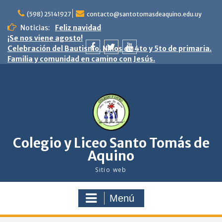
saltar
al
(598) 25141927
contacto@santotomasdeaquino.edu.uy
contenido
Noticias:
Feliz navidad
¡Se nos viene agosto!
Celebración del Bautismo. Niños de 4to y 5to de primaria.
Familia y comunidad en camino con Jesús.
facebook
twitter
youtube
Colegio y Liceo Santo Tomás de
Aquino
Sitio web
Menú