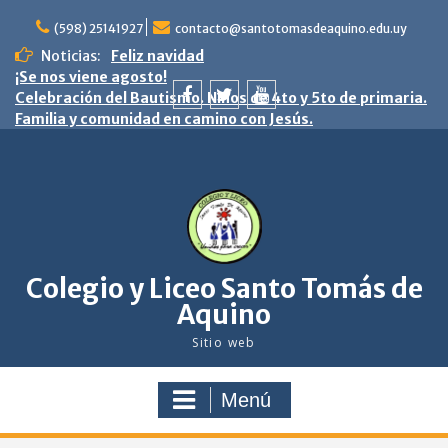
saltar
al
(598) 25141927
contacto@santotomasdeaquino.edu.uy
contenido
Noticias:
Feliz navidad
¡Se nos viene agosto!
Celebración del Bautismo. Niños de 4to y 5to de primaria.
Familia y comunidad en camino con Jesús.
facebook
twitter
youtube
Colegio y Liceo Santo Tomás de
Aquino
Sitio web
Menú