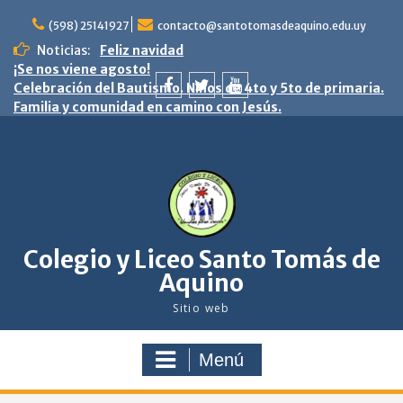
saltar
al
(598) 25141927
contacto@santotomasdeaquino.edu.uy
contenido
Noticias:
Feliz navidad
¡Se nos viene agosto!
Celebración del Bautismo. Niños de 4to y 5to de primaria.
Familia y comunidad en camino con Jesús.
facebook
twitter
youtube
Colegio y Liceo Santo Tomás de
Aquino
Sitio web
Menú