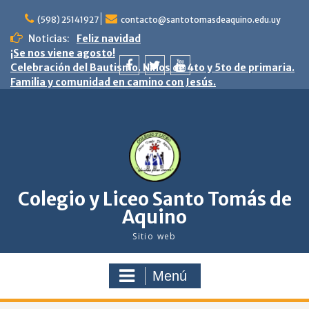
saltar
al
(598) 25141927
contacto@santotomasdeaquino.edu.uy
contenido
Noticias:
Feliz navidad
¡Se nos viene agosto!
Celebración del Bautismo. Niños de 4to y 5to de primaria.
Familia y comunidad en camino con Jesús.
facebook
twitter
youtube
Colegio y Liceo Santo Tomás de
Aquino
Sitio web
Menú