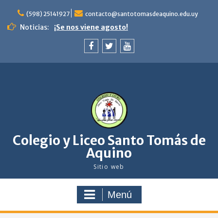
saltar
al
(598) 25141927
contacto@santotomasdeaquino.edu.uy
contenido
¡Se nos viene agosto!
Noticias:
Celebración del Bautismo. Niños de 4to y 5to
de primaria. Familia y comunidad en camino
con Jesús.
facebook
twitter
youtube
Feliz navidad
Colegio y Liceo Santo Tomás de
Aquino
Sitio web
Menú