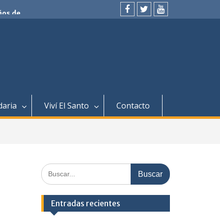
ños de
 y
facebook
twitter
youtube
ús.
daria
Viví El Santo
Contacto
Buscar:
Entradas recientes