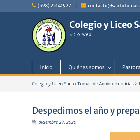
saltar
(598) 25141927
contacto@santotomasd
al
contenido
Colegio y Liceo
Sitio web
Inicio
Quiénes somos
Pastora
Colegio y Liceo Santo Tomás de Aquino
>
noticias
>
Despedimos el año y prepa
diciembre 27, 2020