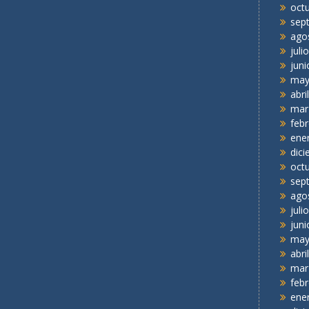
oct
sep
ago
juli
juni
may
abri
mar
feb
ene
dic
oct
sep
ago
juli
juni
may
abri
mar
feb
ene