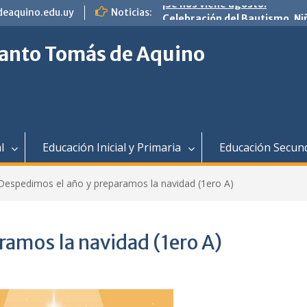
eaquino.edu.uy
Noticias:
Celebración del Bautismo. Ni
4to y 5to de primaria. Familia
comunidad en camino con Jes
 Santo Tomás de Aquino
Feliz navidad
¡Se nos viene agosto!
l
Educación Inicial y Primaria
Educación Secun
Despedimos el año y preparamos la navidad (1ero A)
ramos la navidad (1ero A)