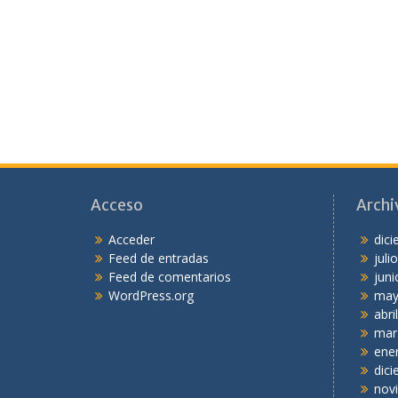
Acceso
Archi
Acceder
dic
Feed de entradas
juli
Feed de comentarios
juni
WordPress.org
may
abri
mar
ene
dic
nov