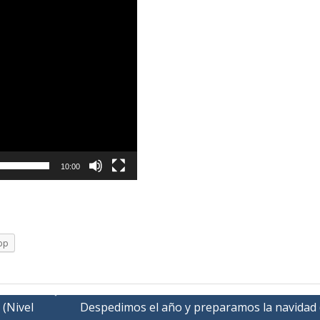
10:00
pp
(Nivel
Despedimos el año y preparamos la navidad 