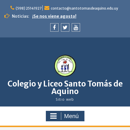
saltar
al
(598) 25141927
contacto@santotomasdeaquino.edu.uy
contenido
Noticias:
¡Se nos viene agosto!
Celebración del Bautismo. Niños de 4to y 5to
de primaria. Familia y comunidad en camino
con Jesús.
facebook
twitter
youtube
Feliz navidad
Colegio y Liceo Santo Tomás de
Aquino
Sitio web
Menú