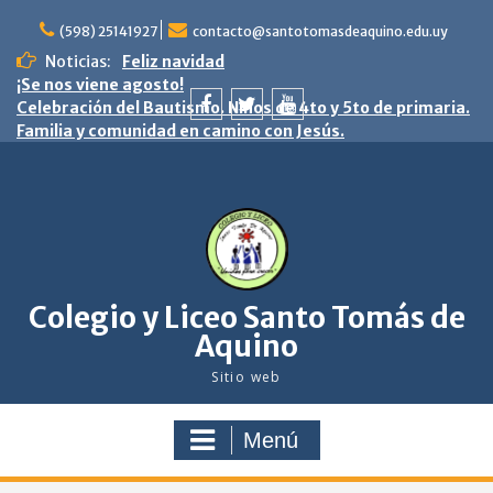
saltar
al
(598) 25141927
contacto@santotomasdeaquino.edu.uy
contenido
Noticias:
Feliz navidad
¡Se nos viene agosto!
Celebración del Bautismo. Niños de 4to y 5to de primaria.
Familia y comunidad en camino con Jesús.
facebook
twitter
youtube
Colegio y Liceo Santo Tomás de
Aquino
Sitio web
Menú